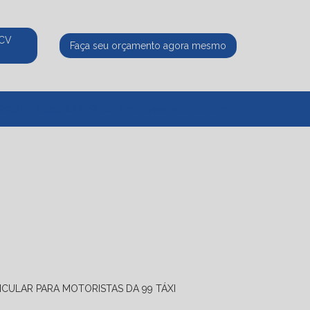
ECV
Faça seu orçamento agora mesmo
525
(11) 95339-8770
atendimento@ecvpaulista.com.br
ICULAR PARA MOTORISTAS DA 99 TÁXI