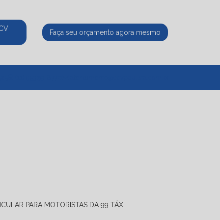
ECV
Faça seu orçamento agora mesmo
525
(11) 95339-8770
atendimento@ecvpaulista.com.br
ICULAR PARA MOTORISTAS DA 99 TÁXI