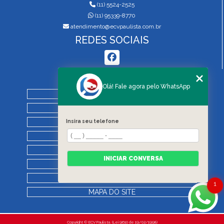
(11) 5524-2525
(11) 95339-8770
atendimento@ecvpaulista.com.br
REDES SOCIAIS
MENU
Olá! Fale agora pelo WhatsApp
HOME
QUEM SOMOS
SERVIÇOS
Insira seu telefone
BLOG
REGRAS DE VISTORIA
INICIAR CONVERSA
CONTATO
CATEGORIAS
1
MAPA DO SITE
Copyright © ECV Paulista. (Lei 9610 de 19/02/1998)