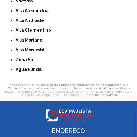
Socorro
Vila Alexandria
Vila Andrade
Vila Clementino
Vila Mariana
Vila Morumbi
Zona Sul
Água Funda
O conteúdo do texto "
Serviço de Laudo Cautelar de Veículo Orçamento Vila
Morumbi
" é de direito reservado. Sua reprodução, parcial ou total, mesmo citando
nossos links, é proibida sem a autorização do autor. Crime de violação de direito autoral
– artigo 184 do Código Penal –
Lei 9610/98 - Lei de direitos autorais
.
ENDEREÇO