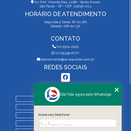
Av. Prof. Vicente Rao, 2268 - Santo Amaro
São Paulo - SP - CEP: 04636-003
HORÁRIO DE ATENDIMENTO
Segunda a Sexta: 8h às 18h
Sábado: 08h às 13h
CONTATO
(11) 5524-2525
(11) 95339-8770
atendimento@ecvpaulista.com.br
REDES SOCIAIS
MENU
Olá! Fale agora pelo WhatsApp
HOME
QUEM SOMOS
Insira seu telefone
SERVIÇOS
BLOG