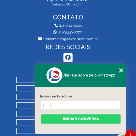
Segunda a Sexta: 8h às 18h
Sábado: 08h às 13h
CONTATO
(11) 5524-2525
(11) 95339-8770
atendimento@ecvpaulista.com.br
REDES SOCIAIS
MENU
Olá! Fale agora pelo WhatsApp
HOME
QUEM SOMOS
Insira seu telefone
SERVIÇOS
BLOG
REGRAS DE VISTORIA
INICIAR CONVERSA
CONTATO
CATEGORIAS
1