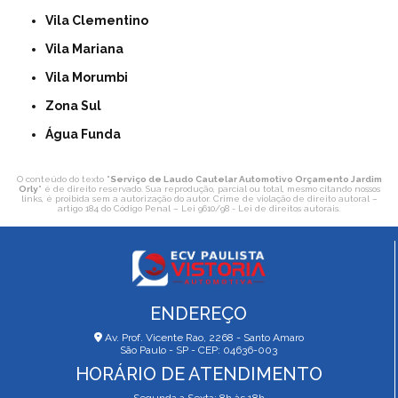
Vila Clementino
Vila Mariana
Vila Morumbi
Zona Sul
Água Funda
O conteúdo do texto "
Serviço de Laudo Cautelar Automotivo Orçamento Jardim
Orly
" é de direito reservado. Sua reprodução, parcial ou total, mesmo citando nossos
links, é proibida sem a autorização do autor. Crime de violação de direito autoral –
artigo 184 do Código Penal –
Lei 9610/98 - Lei de direitos autorais
.
ENDEREÇO
Av. Prof. Vicente Rao, 2268 - Santo Amaro
São Paulo - SP - CEP: 04636-003
HORÁRIO DE ATENDIMENTO