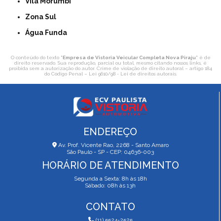
Vila Morumbi
Zona Sul
Água Funda
O conteúdo do texto "
Empresa de Vistoria Veicular Completa Nova Piraju
" é de
direito reservado. Sua reprodução, parcial ou total, mesmo citando nossos links, é
proibida sem a autorização do autor. Crime de violação de direito autoral – artigo 184
do Código Penal –
Lei 9610/98 - Lei de direitos autorais
.
ENDEREÇO
Av. Prof. Vicente Rao, 2268 - Santo Amaro
São Paulo - SP - CEP: 04636-003
HORÁRIO DE ATENDIMENTO
Segunda a Sexta: 8h às 18h
Sábado: 08h às 13h
CONTATO
(11) 5524-2525