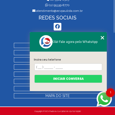
(11) 95339-8770
atendimento@ecvpaulista.com.br
REDES SOCIAIS
MENU
Olá! Fale agora pelo WhatsApp
HOME
QUEM SOMOS
SERVIÇOS
Insira seu telefone
BLOG
REGRAS DE VISTORIA
INICIAR CONVERSA
CONTATO
CATEGORIAS
1
MAPA DO SITE
Copyright © ECV Paulista. (Lei 9610 de 19/02/1998)