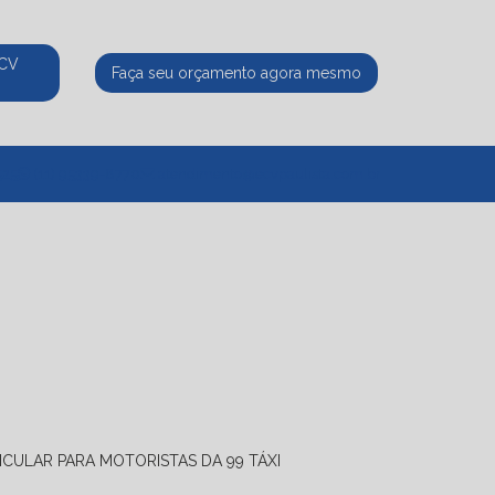
ECV
Faça seu orçamento agora mesmo
525
(11) 95339-8770
atendimento@ecvpaulista.com.br
ICULAR PARA MOTORISTAS DA 99 TÁXI