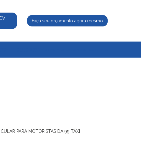
ECV
Faça seu orçamento agora mesmo
525
(11) 95339-8770
atendimento@ecvpaulista.com.br
ICULAR PARA MOTORISTAS DA 99 TÁXI