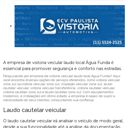
A empresa de vistoria veicular laudo local Água Funda é
essencial para promover segurança e conforto nas estradas.
Pesquisando por empresa de vistoria veicular laudo local Água Funda? Aqui
você encontra diversas opções de serviços oferecidos, como vistoria veicular
zona sul sp,vistoria veicular zona sul, inspeção veicular zona sul, laudo
cautelar veicular, vistoria veicular transferência, vistoria cautelar veicular,
vistoria cautelar zona sul e laudo cautelar zona sul. Com equipamentos
modernos, e instalações em ótimo estado, a empresa é capaz de suprir a
necessidade de seus clientes, conquistando sua confiança.
Laudo cautelar veicular
O laudo cautelar veicular irá analisar o veículo de modo geral,
desde a sua funcionalidade até a análise da documentação.