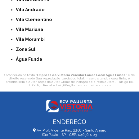
Vila Andrade
Vila Clementino
Vila Mariana
Vila Morumbi
Zona Sul
Água Funda
O conteúdo do texto "
Empresa de Vistoria Veicular Laudo Local Água Funda
" é de
direito reservado. Sua reprodução, parcial ou total, mesmo citando nossos links, é
proibida sem a autorização do autor. Crime de violação de direito autoral – artigo 184
do Código Penal –
Lei 9610/98 - Lei de direitos autorais
.
ENDEREÇO
Av. Prof. Vicente Rao, 2268 - Santo Amaro
São Paulo - SP - CEP: 04636-003