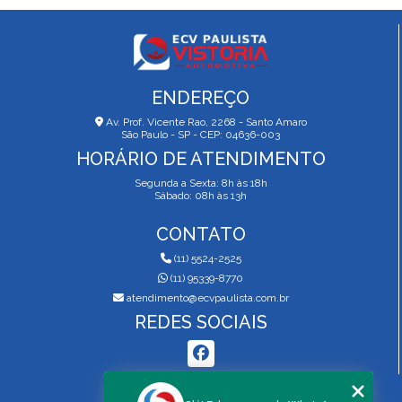
ENDEREÇO
Av. Prof. Vicente Rao, 2268 - Santo Amaro
São Paulo - SP - CEP: 04636-003
HORÁRIO DE ATENDIMENTO
Segunda a Sexta: 8h às 18h
Sábado: 08h às 13h
CONTATO
(11) 5524-2525
(11) 95339-8770
atendimento@ecvpaulista.com.br
REDES SOCIAIS
MENU