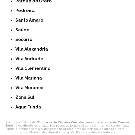
Parque do Otero
Pedreira
Santo Amaro
Saúde
Socorro
Vila Alexandria
Vila Andrade
Vila Clementino
Vila Mariana
Vila Morumbi
Zona Sul
Água Funda
O conteúdo do texto "
Empresa de Vistoria Veicular para Licenciamento Campo
Belo
" é de direito reservado. Sua reprodução, parcial ou total, mesmo citando nossos
links, é proibida sem a autorização do autor. Crime de violação de direito autoral –
artigo 184 do Código Penal –
Lei 9610/98 - Lei de direitos autorais
.