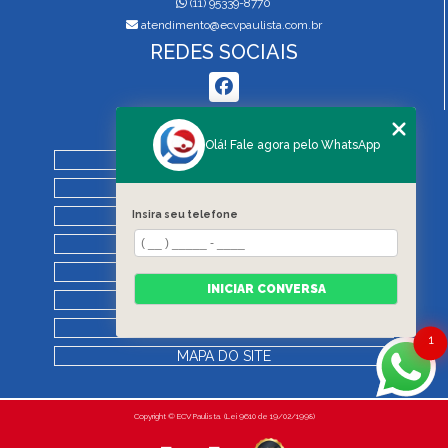
(11) 95339-8770
atendimento@ecvpaulista.com.br
REDES SOCIAIS
MENU
Olá! Fale agora pelo WhatsApp
HOME
QUEM SOMOS
SERVIÇOS
Insira seu telefone
BLOG
REGRAS DE VISTORIA
INICIAR CONVERSA
CONTATO
CATEGORIAS
1
MAPA DO SITE
Copyright © ECV Paulista. (Lei 9610 de 19/02/1998)