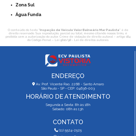
Zona Sul
Água Funda
O conteúdo do texto "
Inspeção de Veículo Valor Balneário Mar Paulista
" é de
direito reservado. Sua reprodução, parcial ou total, mesmo citando nossos links, é
proibida sem a autorização do autor. Crime de violação de direito autoral – artigo 184
do Código Penal –
Lei 9610/98 - Lei de direitos autorais
.
ENDEREÇO
Av. Prof. Vicente Rao, 2268 - Santo Amaro
São Paulo - SP - CEP: 04636-003
HORÁRIO DE ATENDIMENTO
Segunda a Sexta: 8h às 18h
Sábado: 08h às 13h
CONTATO
(11) 5524-2525