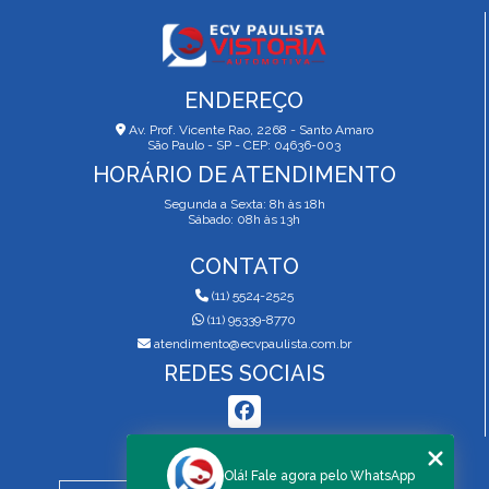
ENDEREÇO
Av. Prof. Vicente Rao, 2268 - Santo Amaro
São Paulo - SP - CEP: 04636-003
HORÁRIO DE ATENDIMENTO
Segunda a Sexta: 8h às 18h
Sábado: 08h às 13h
CONTATO
(11) 5524-2525
(11) 95339-8770
atendimento@ecvpaulista.com.br
REDES SOCIAIS
MENU
Olá! Fale agora pelo WhatsApp