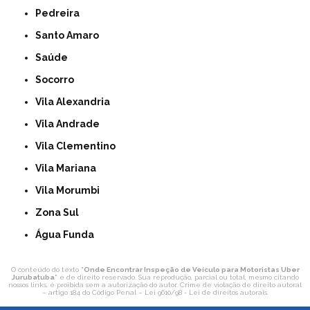
Pedreira
Santo Amaro
Saúde
Socorro
Vila Alexandria
Vila Andrade
Vila Clementino
Vila Mariana
Vila Morumbi
Zona Sul
Água Funda
O conteúdo do texto "
Onde Encontrar Inspeção de Veículo para Motoristas Uber
Jurubatuba
" é de direito reservado. Sua reprodução, parcial ou total, mesmo citando
nossos links, é proibida sem a autorização do autor. Crime de violação de direito autoral
– artigo 184 do Código Penal –
Lei 9610/98 - Lei de direitos autorais
.