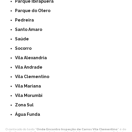
Parque Ibirapuera
Parque do Otero
Pedreira
Santo Amaro
Saúde
Socorro
Vila Alexandria
Vila Andrade
Vila Clementino
Vila Mariana
Vila Morumbi
Zona Sul
Água Funda
O conteúdo do texto "
Onde Encontro Inspeção de Carros Vila Clementino
" é de