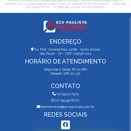
direito reservado. Sua reprodução, parcial ou total, mesmo citando nossos links, é
proibida sem a autorização do autor. Crime de violação de direito autoral – artigo 184
do Código Penal –
Lei 9610/98 - Lei de direitos autorais
.
ENDEREÇO
Av. Prof. Vicente Rao, 2268 - Santo Amaro
São Paulo - SP - CEP: 04636-003
HORÁRIO DE ATENDIMENTO
Segunda a Sexta: 8h às 18h
Sábado: 08h às 13h
CONTATO
(11) 5524-2525
(11) 95339-8770
atendimento@ecvpaulista.com.br
REDES SOCIAIS