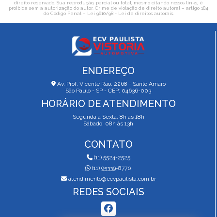
direito reservado. Sua reprodução, parcial ou total, mesmo citando nossos links, é
proibida sem a autorização do autor. Crime de violação de direito autoral – artigo 184
do Código Penal –
Lei 9610/98 - Lei de direitos autorais
.
ENDEREÇO
Av. Prof. Vicente Rao, 2268 - Santo Amaro
São Paulo - SP - CEP: 04636-003
HORÁRIO DE ATENDIMENTO
Segunda a Sexta: 8h às 18h
Sábado: 08h às 13h
CONTATO
(11) 5524-2525
(11) 95339-8770
atendimento@ecvpaulista.com.br
REDES SOCIAIS