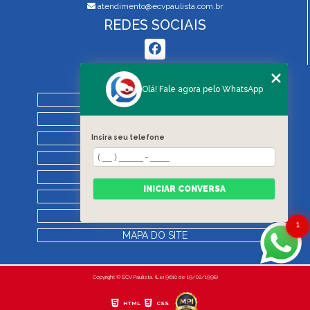
atendimento@ecvpaulista.com.br
REDES SOCIAIS
MENU
Olá! Fale agora pelo WhatsApp
HOME
QUEM SOMOS
Insira seu telefone
SERVIÇOS
BLOG
REGRAS DE VISTORIA
INICIAR CONVERSA
CONTATO
CATEGORIAS
1
MAPA DO SITE
Copyright © ECV Paulista. (Lei 9610 de 19/02/1998)
HTML
CSS