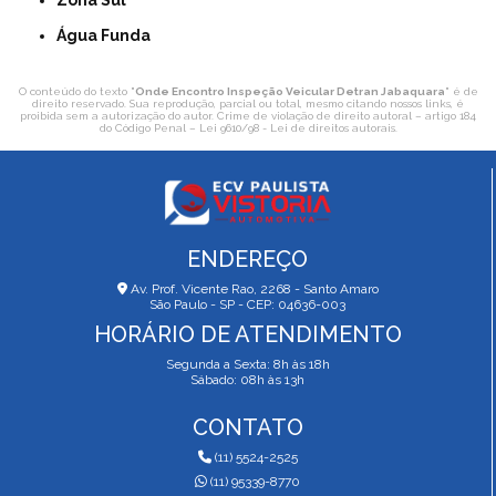
Zona Sul
Água Funda
O conteúdo do texto "
Onde Encontro Inspeção Veicular Detran Jabaquara
" é de
direito reservado. Sua reprodução, parcial ou total, mesmo citando nossos links, é
proibida sem a autorização do autor. Crime de violação de direito autoral – artigo 184
do Código Penal –
Lei 9610/98 - Lei de direitos autorais
.
ENDEREÇO
Av. Prof. Vicente Rao, 2268 - Santo Amaro
São Paulo - SP - CEP: 04636-003
HORÁRIO DE ATENDIMENTO
Segunda a Sexta: 8h às 18h
Sábado: 08h às 13h
CONTATO
(11) 5524-2525
(11) 95339-8770