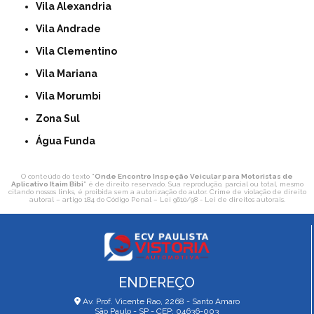
Vila Alexandria
Vila Andrade
Vila Clementino
Vila Mariana
Vila Morumbi
Zona Sul
Água Funda
O conteúdo do texto "
Onde Encontro Inspeção Veicular para Motoristas de
Aplicativo Itaim Bibi
" é de direito reservado. Sua reprodução, parcial ou total, mesmo
citando nossos links, é proibida sem a autorização do autor. Crime de violação de direito
autoral – artigo 184 do Código Penal –
Lei 9610/98 - Lei de direitos autorais
.
ENDEREÇO
Av. Prof. Vicente Rao, 2268 - Santo Amaro
São Paulo - SP - CEP: 04636-003