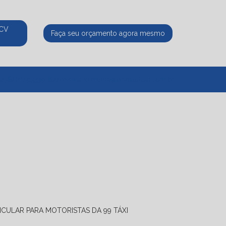
ECV
Faça seu orçamento agora mesmo
525
(11) 95339-8770
atendimento@ecvpaulista.com.br
ICULAR PARA MOTORISTAS DA 99 TÁXI