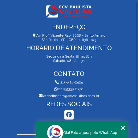
ENDEREÇO
Av. Prof. Vicente Rao, 2268 - Santo Amaro
São Paulo - SP - CEP: 04636-003
HORÁRIO DE ATENDIMENTO
Segunda a Sexta: 8h às 18h
Sábado: 08h às 13h
CONTATO
(11) 5524-2525
(11) 95339-8770
atendimento@ecvpaulista.com.br
REDES SOCIAIS
MENU
Olá! Fale agora pelo WhatsApp
HOME