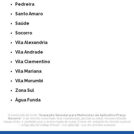
Pedreira
Santo Amaro
Saúde
Socorro
Vila Alexandria
Vila Andrade
Vila Clementino
Vila Mariana
Vila Morumbi
Zona Sul
Água Funda
O conteúdo do texto "
Inspeção Veicular para Motoristas de Aplicativo Preço
Socorro
" é de direito reservado. Sua reprodução, parcial ou total, mesmo citando
nossos links, é proibida sem a autorização do autor. Crime de violação de direito autoral
– artigo 184 do Código Penal –
Lei 9610/98 - Lei de direitos autorais
.