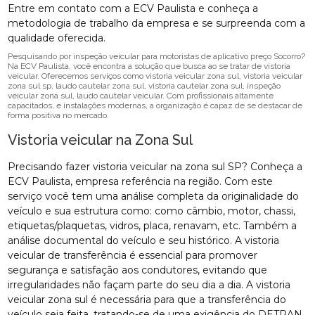
Entre em contato com a ECV Paulista e conheça a
metodologia de trabalho da empresa e se surpreenda com a
qualidade oferecida.
Pesquisando por inspeção veicular para motoristas de aplicativo preço Socorro?
Na ECV Paulista, você encontra a solução que busca ao se tratar de vistoria
veicular. Oferecemos serviços como vistoria veicular zona sul, vistoria veicular
zona sul sp, laudo cautelar zona sul, vistoria cautelar zona sul, inspeção
veicular zona sul, laudo cautelar veicular. Com profissionais altamente
capacitados, e instalações modernas, a organização é capaz de se destacar de
forma positiva no mercado.
Vistoria veicular na Zona Sul
Precisando fazer vistoria veicular na zona sul SP? Conheça a
ECV Paulista, empresa referência na região. Com este
serviço você tem uma análise completa da originalidade do
veículo e sua estrutura como: como câmbio, motor, chassi,
etiquetas/plaquetas, vidros, placa, renavam, etc. Também a
análise documental do veículo e seu histórico. A vistoria
veicular de transferência é essencial para promover
segurança e satisfação aos condutores, evitando que
irregularidades não façam parte do seu dia a dia. A vistoria
veicular zona sul é necessária para que a transferência do
veículo seja feita, tratando-se de uma exigência do DETRAN.