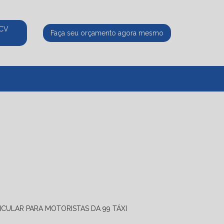
ECV
Faça seu orçamento agora mesmo
525
(11) 95339-8770
atendimento@ecvpaulista.com.br
ICULAR PARA MOTORISTAS DA 99 TÁXI