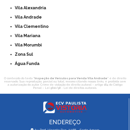
Vila Alexandria
Vila Andrade
Vila Clementino
Vila Mariana
Vila Morumbi
Zona Sul
Água Funda
O conteúdo do texto "
Inspeção de Veículos para Venda Vila Andrade
" é de direito
reservado. Sua reprodução, parcial ou total, mesmo citando nossos links, é proibida sem
a autorização do autor. Crime de violação de direito autoral – artigo 184 do Código
Penal –
Lei 9610/98 - Lei de direitos autorais
.
ENDEREÇO
Av. Prof. Vicente Rao, 2268 - Santo Amaro