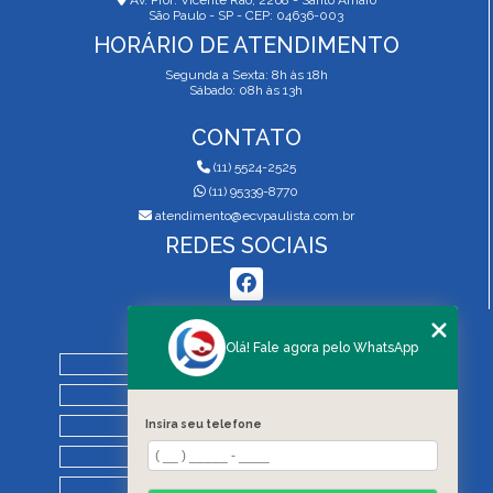
São Paulo - SP - CEP: 04636-003
HORÁRIO DE ATENDIMENTO
Segunda a Sexta: 8h às 18h
Sábado: 08h às 13h
CONTATO
(11) 5524-2525
(11) 95339-8770
atendimento@ecvpaulista.com.br
REDES SOCIAIS
MENU
Olá! Fale agora pelo WhatsApp
HOME
QUEM SOMOS
SERVIÇOS
Insira seu telefone
BLOG
REGRAS DE VISTORIA