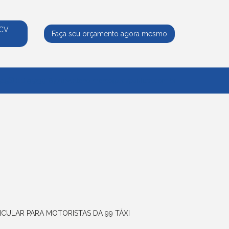
ECV
Faça seu orçamento agora mesmo
525
(11) 95339-8770
atendimento@ecvpaulista.com.br
ICULAR PARA MOTORISTAS DA 99 TÁXI