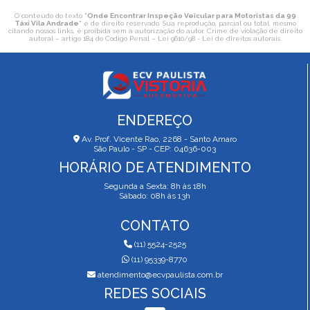
O conteúdo do texto "
Onde Encontrar Inspeção Veicular para Motoristas da 99
Táxi Vila Andrade
" é de direito reservado. Sua reprodução, parcial ou total, mesmo
citando nossos links, é proibida sem a autorização do autor. Crime de violação de direito
autoral – artigo 184 do Código Penal –
Lei 9610/98 - Lei de direitos autorais
.
ENDEREÇO
Av. Prof. Vicente Rao, 2268 - Santo Amaro
São Paulo - SP - CEP: 04636-003
HORÁRIO DE ATENDIMENTO
Segunda a Sexta: 8h às 18h
Sábado: 08h às 13h
CONTATO
(11) 5524-2525
(11) 95339-8770
atendimento@ecvpaulista.com.br
REDES SOCIAIS