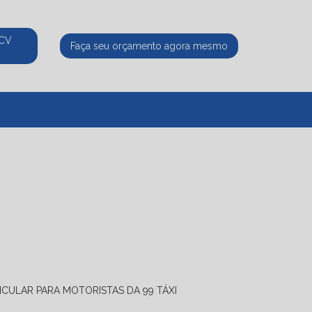
ECV
Faça seu orçamento agora mesmo
525
(11) 95339-8770
atendimento@ecvpaulista.com.br
ICULAR PARA MOTORISTAS DA 99 TÁXI