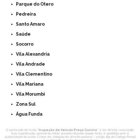
Parque do Otero
Pedreira
Santo Amaro
Saúde
Socorro
Vila Alexandria
Vila Andrade
Vila Clementino
Vila Mariana
Vila Morumbi
Zona Sul
Água Funda
O conteúdo do texto "
Inspeção de Veículo Preço Cursino
" é de direito reservado.
Sua reprodução, parcial ou total, mesmo citando nossos links, é proibida sem a
autorização do autor. Crime de violação de direito autoral – artigo 184 do Código Penal