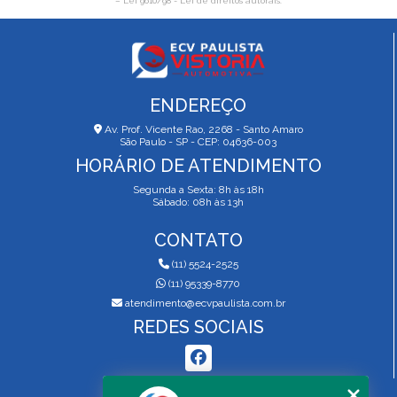
–
Lei 9610/98 - Lei de direitos autorais
.
ENDEREÇO
Av. Prof. Vicente Rao, 2268 - Santo Amaro
São Paulo - SP - CEP: 04636-003
HORÁRIO DE ATENDIMENTO
Segunda a Sexta: 8h às 18h
Sábado: 08h às 13h
CONTATO
(11) 5524-2525
(11) 95339-8770
atendimento@ecvpaulista.com.br
REDES SOCIAIS
MENU