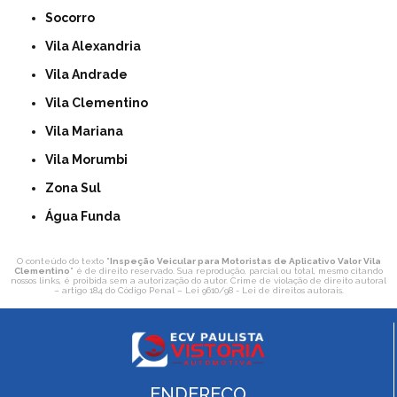
Socorro
Vila Alexandria
Vila Andrade
Vila Clementino
Vila Mariana
Vila Morumbi
Zona Sul
Água Funda
O conteúdo do texto "
Inspeção Veicular para Motoristas de Aplicativo Valor Vila
Clementino
" é de direito reservado. Sua reprodução, parcial ou total, mesmo citando
nossos links, é proibida sem a autorização do autor. Crime de violação de direito autoral
– artigo 184 do Código Penal –
Lei 9610/98 - Lei de direitos autorais
.
ENDEREÇO