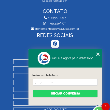
Sábado: 08h às 13h
CONTATO
(11) 5524-2525
(11) 95339-8770
atendimento@ecvpaulista.com.br
REDES SOCIAIS
MENU
Olá! Fale agora pelo WhatsApp
HOME
QUEM SOMOS
SERVIÇOS
Insira seu telefone
BLOG
REGRAS DE VISTORIA
INICIAR CONVERSA
CONTATO
CATEGORIAS
1
MAPA DO SITE