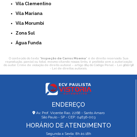
Vila Clementino
Vila Mariana
Vila Morumbi
Zona Sul
Água Funda
O conteúdo do texto "
Inspeção de Carros Moema
" é de direito reservado. Sua
reprodução, parcial ou total, mesmo citando nossos links, é proibida sem a autorização
do autor. Crime de violação de direito autoral – artigo 184 do Código Penal –
Lei 9610/98
- Lei de direitos autorais
.
ENDEREÇO
Av. Prof. Vicente Rao, 2268 - Santo Amaro
São Paulo - SP - CEP: 04636-003
HORÁRIO DE ATENDIMENTO
Segunda a Sexta: 8h às 18h