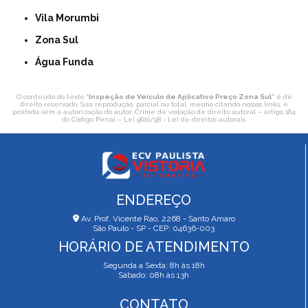
Vila Morumbi
Zona Sul
Água Funda
O conteúdo do texto "
Inspeção de Veículo de Aplicativo Preço Zona Sul
" é de
direito reservado. Sua reprodução, parcial ou total, mesmo citando nossos links, é
proibida sem a autorização do autor. Crime de violação de direito autoral – artigo 184
do Código Penal –
Lei 9610/98 - Lei de direitos autorais
.
ENDEREÇO
Av. Prof. Vicente Rao, 2268 - Santo Amaro
São Paulo - SP - CEP: 04636-003
HORÁRIO DE ATENDIMENTO
Segunda a Sexta: 8h às 18h
Sábado: 08h às 13h
CONTATO