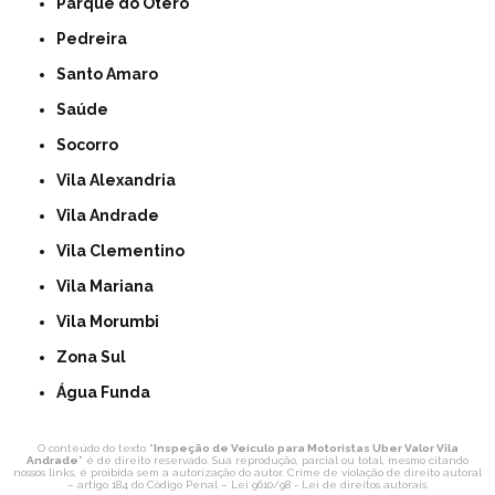
Parque do Otero
Pedreira
Santo Amaro
Saúde
Socorro
Vila Alexandria
Vila Andrade
Vila Clementino
Vila Mariana
Vila Morumbi
Zona Sul
Água Funda
O conteúdo do texto "
Inspeção de Veículo para Motoristas Uber Valor Vila
Andrade
" é de direito reservado. Sua reprodução, parcial ou total, mesmo citando
nossos links, é proibida sem a autorização do autor. Crime de violação de direito autoral
– artigo 184 do Código Penal –
Lei 9610/98 - Lei de direitos autorais
.