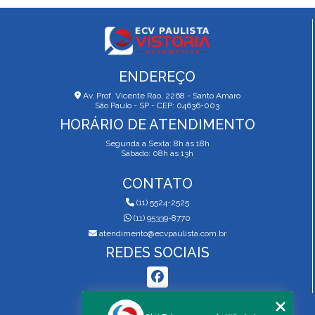
ENDEREÇO
Av. Prof. Vicente Rao, 2268 - Santo Amaro
São Paulo - SP - CEP: 04636-003
HORÁRIO DE ATENDIMENTO
Segunda a Sexta: 8h às 18h
Sábado: 08h às 13h
CONTATO
(11) 5524-2525
(11) 95339-8770
atendimento@ecvpaulista.com.br
REDES SOCIAIS
MENU