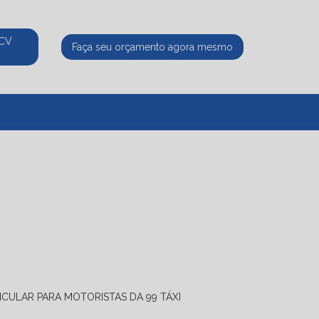
ECV
Faça seu orçamento agora mesmo
525
(11) 95339-8770
atendimento@ecvpaulista.com.br
ICULAR PARA MOTORISTAS DA 99 TÁXI