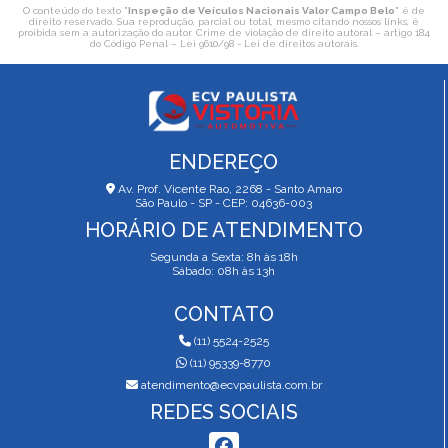
O conteúdo do texto "
Inspeção de Veículos Nacionais Valor Campo Belo
" é de
direito reservado. Sua reprodução, parcial ou total, mesmo citando nossos links, é
proibida sem a autorização do autor. Crime de violação de direito autoral – artigo 184
do Código Penal –
Lei 9610/98 - Lei de direitos autorais
.
ENDEREÇO
Av. Prof. Vicente Rao, 2268 - Santo Amaro
São Paulo - SP - CEP: 04636-003
HORÁRIO DE ATENDIMENTO
Segunda a Sexta: 8h às 18h
Sábado: 08h às 13h
CONTATO
(11) 5524-2525
(11) 95339-8770
atendimento@ecvpaulista.com.br
REDES SOCIAIS