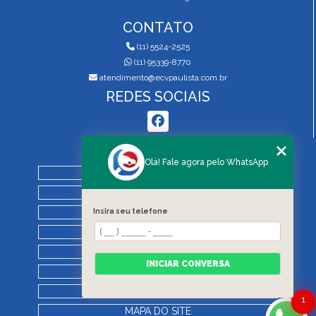
CONTATO
(11) 5524-2525
(11) 95339-8770
atendimento@ecvpaulista.com.br
REDES SOCIAIS
MENU
Olá! Fale agora pelo WhatsApp
HOME
QUEM SOMOS
Insira seu telefone
SERVIÇOS
BLOG
REGRAS DE VISTORIA
INICIAR CONVERSA
CONTATO
CATEGORIAS
1
MAPA DO SITE