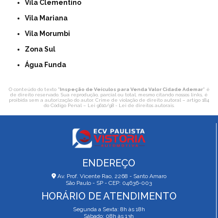
Vila Clementino
Vila Mariana
Vila Morumbi
Zona Sul
Água Funda
O conteúdo do texto "
Inspeção de Veículos para Venda Valor Cidade Ademar
" é
de direito reservado. Sua reprodução, parcial ou total, mesmo citando nossos links, é
proibida sem a autorização do autor. Crime de violação de direito autoral – artigo 184
do Código Penal –
Lei 9610/98 - Lei de direitos autorais
.
ENDEREÇO
Av. Prof. Vicente Rao, 2268 - Santo Amaro
São Paulo - SP - CEP: 04636-003
HORÁRIO DE ATENDIMENTO
Segunda a Sexta: 8h às 18h
Sábado: 08h às 13h