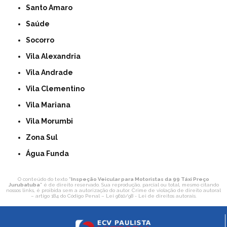
Santo Amaro
Saúde
Socorro
Vila Alexandria
Vila Andrade
Vila Clementino
Vila Mariana
Vila Morumbi
Zona Sul
Água Funda
O conteúdo do texto "
Inspeção Veicular para Motoristas da 99 Táxi Preço
Jurubatuba
" é de direito reservado. Sua reprodução, parcial ou total, mesmo citando
nossos links, é proibida sem a autorização do autor. Crime de violação de direito autoral
– artigo 184 do Código Penal –
Lei 9610/98 - Lei de direitos autorais
.