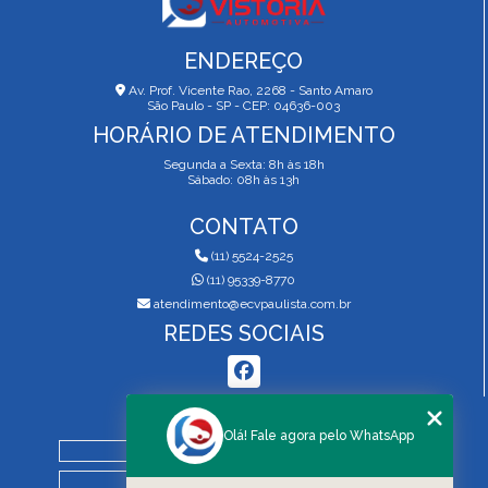
ENDEREÇO
Av. Prof. Vicente Rao, 2268 - Santo Amaro
São Paulo - SP - CEP: 04636-003
HORÁRIO DE ATENDIMENTO
Segunda a Sexta: 8h às 18h
Sábado: 08h às 13h
CONTATO
(11) 5524-2525
(11) 95339-8770
atendimento@ecvpaulista.com.br
REDES SOCIAIS
MENU
Olá! Fale agora pelo WhatsApp
HOME
QUEM SOMOS