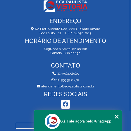
ENDEREÇO
Av. Prof. Vicente Rao, 2268 - Santo Amaro
São Paulo - SP - CEP: 04636-003
HORÁRIO DE ATENDIMENTO
Segunda a Sexta: 8h às 18h
Sábado: 08h às 13h
CONTATO
(11) 5524-2525
(11) 95339-8770
atendimento@ecvpaulista.com.br
REDES SOCIAIS
MENU
Olá! Fale agora pelo WhatsApp
HOME