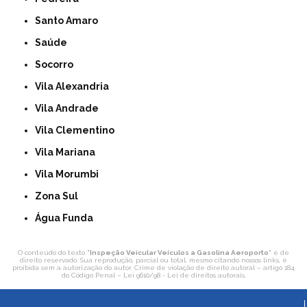
Santo Amaro
Saúde
Socorro
Vila Alexandria
Vila Andrade
Vila Clementino
Vila Mariana
Vila Morumbi
Zona Sul
Água Funda
O conteúdo do texto "
Inspeção Veicular Veículos a Gasolina Aeroporto
" é de
direito reservado. Sua reprodução, parcial ou total, mesmo citando nossos links, é
proibida sem a autorização do autor. Crime de violação de direito autoral – artigo 184
do Código Penal –
Lei 9610/98 - Lei de direitos autorais
.