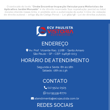
O conteúdo do texto "
Onde Encontrar Inspeção Veicular para Motoristas de
Aplicativo Jardim Morumbi
" é de direito reservado. Sua reprodução, parcial ou total,
mesmo citando nossos links, é proibida sem a autorização do autor. Crime de violação
de direito autoral – artigo 184 do Código Penal –
Lei 9610/98 - Lei de direitos autorais
.
ENDEREÇO
Av. Prof. Vicente Rao, 2268 - Santo Amaro
São Paulo - SP - CEP: 04636-003
HORÁRIO DE ATENDIMENTO
Segunda a Sexta: 8h às 18h
Sábado: 08h às 13h
CONTATO
(11) 5524-2525
(11) 95339-8770
atendimento@ecvpaulista.com.br
REDES SOCIAIS