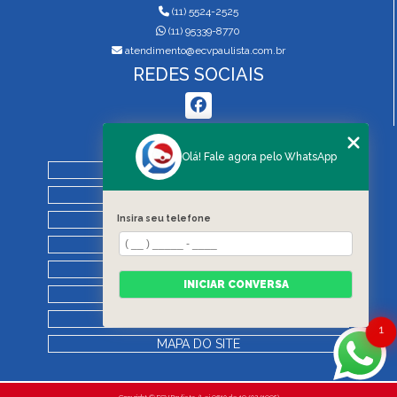
(11) 5524-2525
(11) 95339-8770
atendimento@ecvpaulista.com.br
REDES SOCIAIS
MENU
Olá! Fale agora pelo WhatsApp
HOME
QUEM SOMOS
SERVIÇOS
Insira seu telefone
BLOG
REGRAS DE VISTORIA
INICIAR CONVERSA
CONTATO
CATEGORIAS
1
MAPA DO SITE
Copyright © ECV Paulista. (Lei 9610 de 19/02/1998)