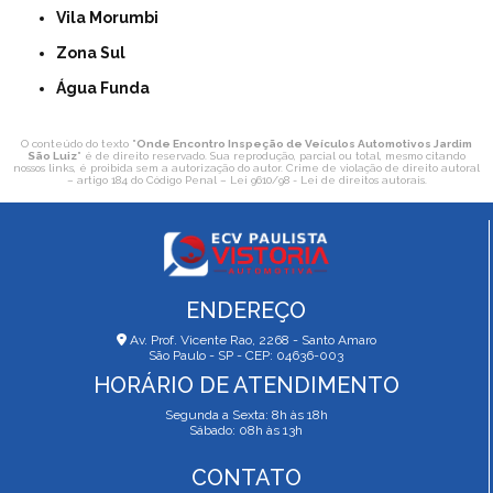
Vila Morumbi
Zona Sul
Água Funda
O conteúdo do texto "
Onde Encontro Inspeção de Veículos Automotivos Jardim
São Luiz
" é de direito reservado. Sua reprodução, parcial ou total, mesmo citando
nossos links, é proibida sem a autorização do autor. Crime de violação de direito autoral
– artigo 184 do Código Penal –
Lei 9610/98 - Lei de direitos autorais
.
ENDEREÇO
Av. Prof. Vicente Rao, 2268 - Santo Amaro
São Paulo - SP - CEP: 04636-003
HORÁRIO DE ATENDIMENTO
Segunda a Sexta: 8h às 18h
Sábado: 08h às 13h
CONTATO