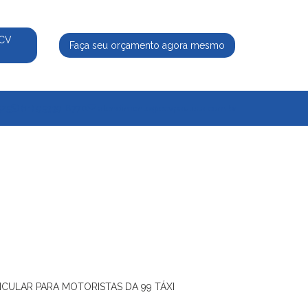
ECV
Faça seu orçamento agora mesmo
525
(11) 95339-8770
atendimento@ecvpaulista.com.br
ICULAR PARA MOTORISTAS DA 99 TÁXI