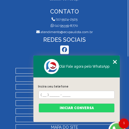
CONTATO
(11) 5524-2525
(11) 95339-8770
atendimento@ecvpaulista.com.br
REDES SOCIAIS
MENU
Olá! Fale agora pelo WhatsApp
HOME
QUEM SOMOS
SERVIÇOS
Insira seu telefone
BLOG
REGRAS DE VISTORIA
INICIAR CONVERSA
CONTATO
CATEGORIAS
1
MAPA DO SITE