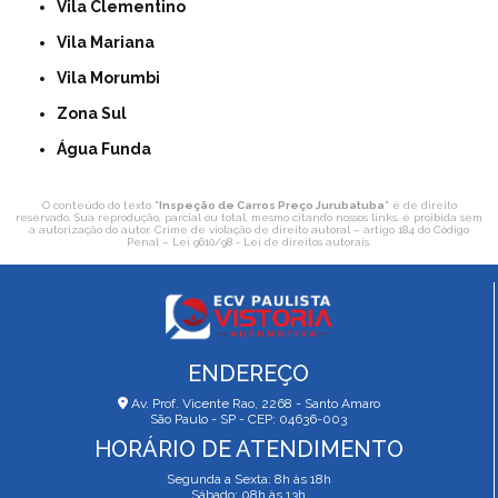
Vila Clementino
Vila Mariana
Vila Morumbi
Zona Sul
Água Funda
O conteúdo do texto "
Inspeção de Carros Preço Jurubatuba
" é de direito
reservado. Sua reprodução, parcial ou total, mesmo citando nossos links, é proibida sem
a autorização do autor. Crime de violação de direito autoral – artigo 184 do Código
Penal –
Lei 9610/98 - Lei de direitos autorais
.
ENDEREÇO
Av. Prof. Vicente Rao, 2268 - Santo Amaro
São Paulo - SP - CEP: 04636-003
HORÁRIO DE ATENDIMENTO
Segunda a Sexta: 8h às 18h
Sábado: 08h às 13h