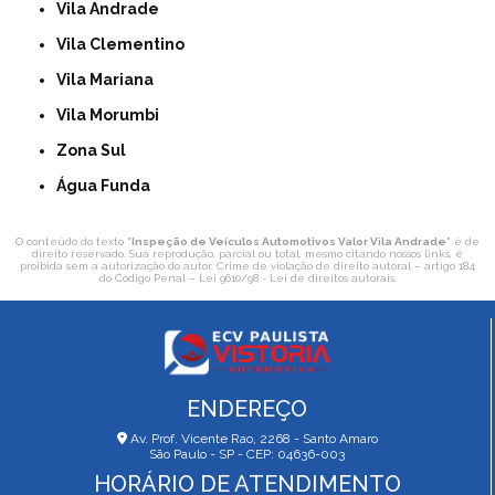
Vila Andrade
Vila Clementino
Vila Mariana
Vila Morumbi
Zona Sul
Água Funda
O conteúdo do texto "
Inspeção de Veículos Automotivos Valor Vila Andrade
" é de
direito reservado. Sua reprodução, parcial ou total, mesmo citando nossos links, é
proibida sem a autorização do autor. Crime de violação de direito autoral – artigo 184
do Código Penal –
Lei 9610/98 - Lei de direitos autorais
.
ENDEREÇO
Av. Prof. Vicente Rao, 2268 - Santo Amaro
São Paulo - SP - CEP: 04636-003
HORÁRIO DE ATENDIMENTO