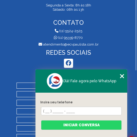
Segunda a Sexta: 8h às 18h
Sábado: 08h às 13h
CONTATO
(11) 5524-2525
(11) 95339-8770
atendimento@ecvpaulista.com.br
REDES SOCIAIS
MENU
Olá! Fale agora pelo WhatsApp
HOME
QUEM SOMOS
SERVIÇOS
Insira seu telefone
BLOG
REGRAS DE VISTORIA
INICIAR CONVERSA
CONTATO
CATEGORIAS