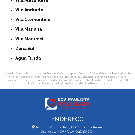
Vila Alexandria
Vila Andrade
Vila Clementino
Vila Mariana
Vila Morumbi
Zona Sul
Água Funda
O conteúdo do texto "
Inspeção de Veículos para Venda Valor Cidade Jardim
" é de
direito reservado. Sua reprodução, parcial ou total, mesmo citando nossos links, é
proibida sem a autorização do autor. Crime de violação de direito autoral – artigo 184
do Código Penal –
Lei 9610/98 - Lei de direitos autorais
.
ENDEREÇO
Av. Prof. Vicente Rao, 2268 - Santo Amaro
São Paulo - SP - CEP: 04636-003