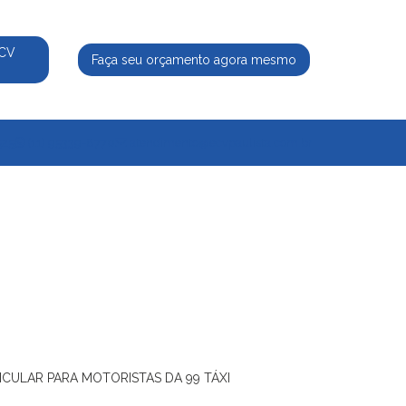
ECV
Faça seu orçamento agora mesmo
525
(11) 95339-8770
atendimento@ecvpaulista.com.br
ICULAR PARA MOTORISTAS DA 99 TÁXI