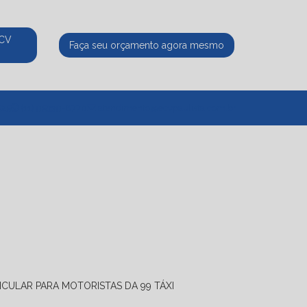
ECV
Faça seu orçamento agora mesmo
525
(11) 95339-8770
atendimento@ecvpaulista.com.br
ICULAR PARA MOTORISTAS DA 99 TÁXI