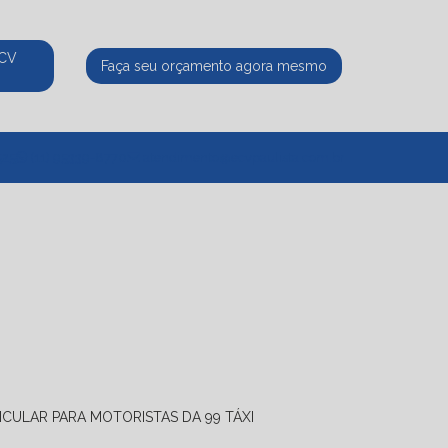
ECV
Faça seu orçamento agora mesmo
525
(11) 95339-8770
atendimento@ecvpaulista.com.br
ICULAR PARA MOTORISTAS DA 99 TÁXI