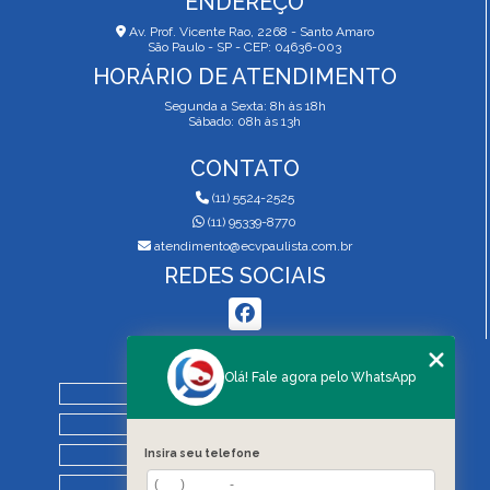
ENDEREÇO
Av. Prof. Vicente Rao, 2268 - Santo Amaro
São Paulo - SP - CEP: 04636-003
HORÁRIO DE ATENDIMENTO
Segunda a Sexta: 8h às 18h
Sábado: 08h às 13h
CONTATO
(11) 5524-2525
(11) 95339-8770
atendimento@ecvpaulista.com.br
REDES SOCIAIS
MENU
Olá! Fale agora pelo WhatsApp
HOME
QUEM SOMOS
SERVIÇOS
Insira seu telefone
BLOG