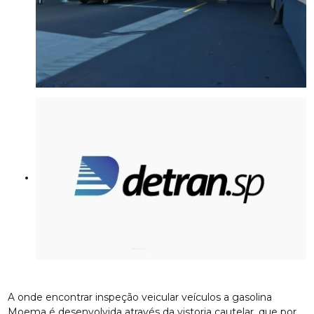
A onde encontrar inspeção veicular veículos a gasolina
Moema é desenvolvida através da vistoria cautelar, que por