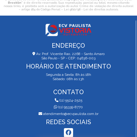
Brooklin
" é de direito reservado. Sua reprodução, parcial ou total, mesmo citando
nossos links, é proibida sem a autorização do autor. Crime de violação de direito autoral
– artigo 184 do Código Penal –
Lei 9610/98 - Lei de direitos autorais
.
ENDEREÇO
Av. Prof. Vicente Rao, 2268 - Santo Amaro
São Paulo - SP - CEP: 04636-003
HORÁRIO DE ATENDIMENTO
Segunda a Sexta: 8h às 18h
Sábado: 08h às 13h
CONTATO
(11) 5524-2525
(11) 95339-8770
atendimento@ecvpaulista.com.br
REDES SOCIAIS