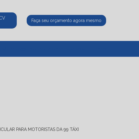
ECV
Faça seu orçamento agora mesmo
525
(11) 95339-8770
atendimento@ecvpaulista.com.br
ICULAR PARA MOTORISTAS DA 99 TÁXI