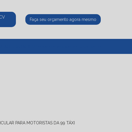
ECV
Faça seu orçamento agora mesmo
525
(11) 95339-8770
atendimento@ecvpaulista.com.br
ICULAR PARA MOTORISTAS DA 99 TÁXI