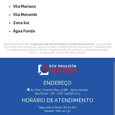
Vila Mariana
Vila Morumbi
Zona Sul
Água Funda
O conteúdo do texto "
Inspeção de Carros Detran Jardim das Acácias
" é de direito
reservado. Sua reprodução, parcial ou total, mesmo citando nossos links, é proibida sem
a autorização do autor. Crime de violação de direito autoral – artigo 184 do Código
Penal –
Lei 9610/98 - Lei de direitos autorais
.
ENDEREÇO
Av. Prof. Vicente Rao, 2268 - Santo Amaro
São Paulo - SP - CEP: 04636-003
HORÁRIO DE ATENDIMENTO
Segunda a Sexta: 8h às 18h
Sábado: 08h às 13h