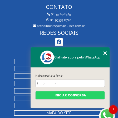
CONTATO
(11) 5524-2525
(11) 95339-8770
atendimento@ecvpaulista.com.br
REDES SOCIAIS
MENU
Olá! Fale agora pelo WhatsApp
HOME
QUEM SOMOS
Insira seu telefone
SERVIÇOS
BLOG
REGRAS DE VISTORIA
INICIAR CONVERSA
CONTATO
CATEGORIAS
1
MAPA DO SITE