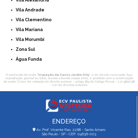
Vila Andrade
Vila Clementino
Vila Mariana
Vila Morumbi
Zona Sul
Água Funda
O conteúdo do texto "
Inspeção de Carros Jardim Orly
" é de direito reservado. Sua
reprodução, parcial ou total, mesmo citando nossos links, é proibida sem a autorização
do autor. Crime de violação de direito autoral – artigo 184 do Código Penal –
Lei 9610/98
- Lei de direitos autorais
.
ENDEREÇO
Av. Prof. Vicente Rao, 2268 - Santo Amaro
São Paulo - SP - CEP: 04636-003