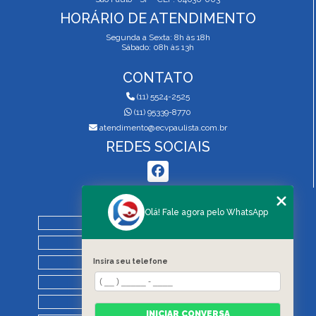
HORÁRIO DE ATENDIMENTO
Segunda a Sexta: 8h às 18h
Sábado: 08h às 13h
CONTATO
(11) 5524-2525
(11) 95339-8770
atendimento@ecvpaulista.com.br
REDES SOCIAIS
MENU
Olá! Fale agora pelo WhatsApp
HOME
QUEM SOMOS
Insira seu telefone
SERVIÇOS
BLOG
REGRAS DE VISTORIA
INICIAR CONVERSA