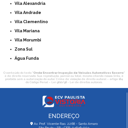
Vila Alexandria
Vila Andrade
Vila Clementino
Vila Mariana
Vila Morumbi
Zona Sul
Água Funda
O conteúdo do texto "
Onde Encontrar Inspeção de Veículos Automotivos Socorro
"
é de direito reservado. Sua reprodução, parcial ou total, mesmo citando nossos links, é
proibida sem a autorização do autor. Crime de violação de direito autoral – artigo 184
do Código Penal –
Lei 9610/98 - Lei de direitos autorais
.
ENDEREÇO
Av. Prof. Vicente Rao, 2268 - Santo Amaro
São Paulo - SP - CEP: 04636-003