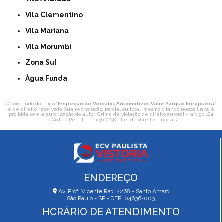
Vila Clementino
Vila Mariana
Vila Morumbi
Zona Sul
Água Funda
O conteúdo do texto "
Inspeção de Veículos Automotivos Valor Parque Ibirapuera
"
é de direito reservado. Sua reprodução, parcial ou total, mesmo citando nossos links, é
proibida sem a autorização do autor. Crime de violação de direito autoral – artigo 184
do Código Penal –
Lei 9610/98 - Lei de direitos autorais
.
ENDEREÇO
Av. Prof. Vicente Rao, 2268 - Santo Amaro
São Paulo - SP - CEP: 04636-003
HORÁRIO DE ATENDIMENTO